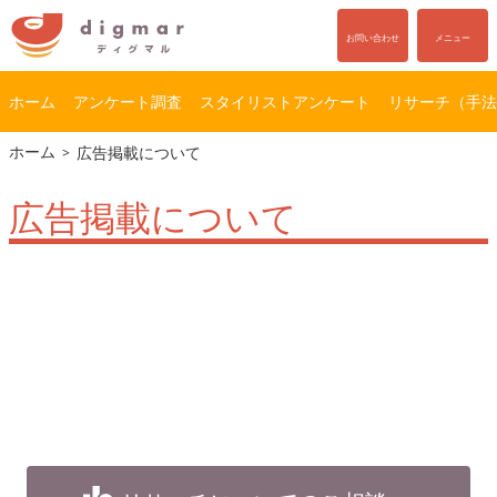
お問い合わせ
メニュー
ホーム
アンケート調査
スタイリストアンケート
リサーチ（手法
コ
ナ
ホーム
広告掲載について
ン
ビ
テ
ゲ
広告掲載について
ン
ー
ツ
シ
へ
ョ
ス
ン
キ
に
ッ
移
プ
動