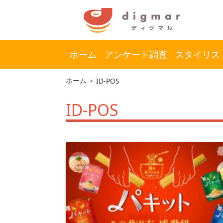
ホーム
アンケート調査
スタイリス
コ
ナ
ホーム
ID-POS
ン
ビ
テ
ゲ
ID-POS
ン
ー
ツ
シ
へ
ョ
ス
ン
キ
に
ッ
移
プ
動