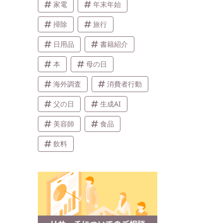
家電
年末年始
掃除
旅行
日用品
書籍紹介
本
母の日
海外調査
消費者行動
父の日
生成AI
美容師
食品
飲料