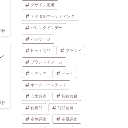
デザイン思考
デジタルマーケティング
バレンタインデー
10日
パッケージ
ヒット商品
ブランド
イ
ブランドイメージ
ヘアケア
ペット
ホームユーステスト
会場調査
写真観察
1日
化粧品
商品開発
定性調査
定量調査