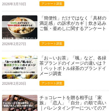
2026年3月10日
アンケート調査
「簡便性」だけではなく「具材の
満足感」の訴求がカギ｜炊き込み
ご飯・釜めしに関するアンケート
2026年2月27日
アンケート調査
「お～いお茶」「颯」など、各緑
茶ブランドのイメージの違いは？
｜ペットボトル緑茶のブランドイ
メージ調査
2026年2月20日
アンケート調査
チョコレートを贈る相手は「家
族」「恋人」「自分」の順で高い
｜バレンタインデーについてのア