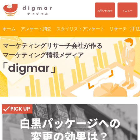
お問い合わせ
メニュー
ホーム
アンケート調査
スタイリストアンケート
リサーチ（手法
コ
ナ
マーケティングリサーチ会社が作る
ン
ビ
テ
ゲ
マーケティング情報メディア
ン
ー
「digmar」
ツ
シ
へ
ョ
ス
ン
キ
に
ッ
移
プ
動