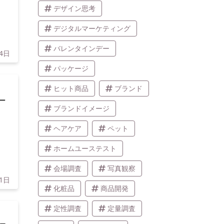
デザイン思考
デジタルマーケティング
バレンタインデー
月4日
パッケージ
ヒット商品
ブランド
ー
ブランドイメージ
ヘアケア
ペット
ホームユーステスト
会場調査
写真観察
31日
化粧品
商品開発
定性調査
定量調査