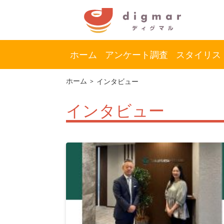
ホーム
アンケート調査
スタイリス
コ
ナ
ホーム
インタビュー
ン
ビ
テ
ゲ
インタビュー
ン
ー
ツ
シ
へ
ョ
ス
ン
キ
に
ッ
移
プ
動