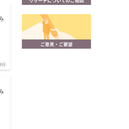
み
8日
み