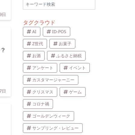
月9日
タグクラウド
AI
ID-POS
た
Z世代
お菓子
は？
お酒
ふるさと納税
アンケート
イベント
カスタマージャーニー
17日
クリスマス
ゲーム
コロナ禍
ゴールデンウィーク
サンプリング・レビュー