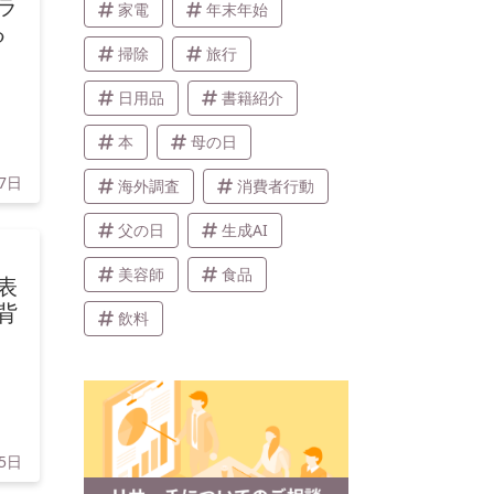
ラ
家電
年末年始
る
掃除
旅行
日用品
書籍紹介
本
母の日
17日
海外調査
消費者行動
父の日
生成AI
美容師
食品
表
背
飲料
15日