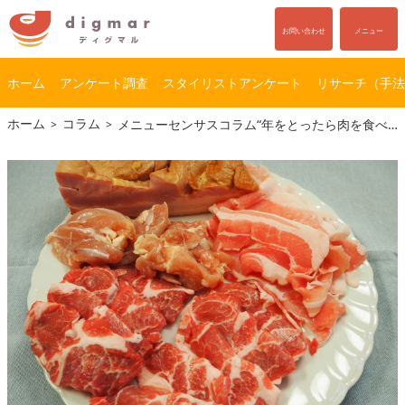
お問い合わせ
メニュー
ホーム
アンケート調査
スタイリストアンケート
リサーチ（手法
コ
ナ
ホーム
コラム
メニューセンサスコラム“年をとったら肉を食べなくなる”は本当？ 70代の食生活について考える～
ン
ビ
テ
ゲ
ン
ー
ツ
シ
へ
ョ
ス
ン
キ
に
ッ
移
プ
動