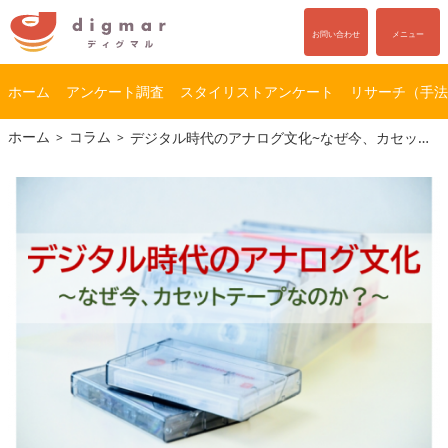
お問い合わせ
メニュー
ホーム
アンケート調査
スタイリストアンケート
リサーチ（手法
コ
ナ
ホーム
コラム
デジタル時代のアナログ文化~なぜ今、カセットテープなのか？~
ン
ビ
テ
ゲ
ン
ー
ツ
シ
へ
ョ
ス
ン
キ
に
ッ
移
プ
動