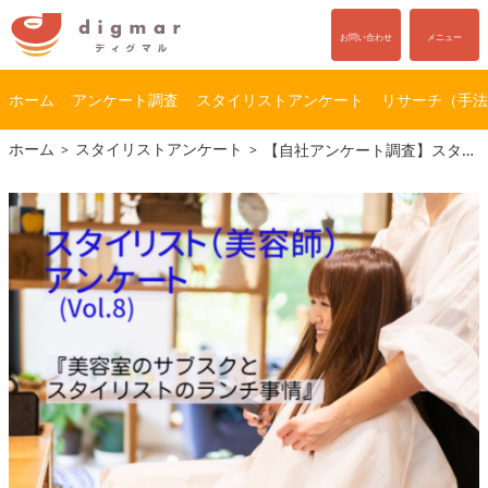
お問い合わせ
メニュー
ホーム
アンケート調査
スタイリストアンケート
リサーチ（手法
コ
ナ
ホーム
スタイリストアンケート
【自社アンケート調査】スタイリスト（美容師）アンケート（Vol.8）『美容室のサブスクとスタイリストのランチ事情』編
ン
ビ
テ
ゲ
ン
ー
ツ
シ
へ
ョ
ス
ン
キ
に
ッ
移
プ
動