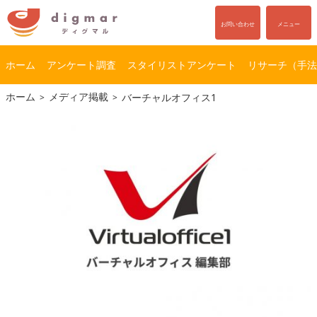
お問い合わせ
メニュー
ホーム
アンケート調査
スタイリストアンケート
リサーチ（手法
コ
ナ
ホーム
メディア掲載
バーチャルオフィス1
ン
ビ
テ
ゲ
ン
ー
ツ
シ
へ
ョ
ス
ン
キ
に
ッ
移
プ
動