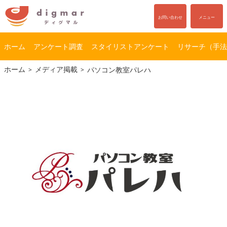
お問い合わせ
メニュー
ホーム
アンケート調査
スタイリストアンケート
リサーチ（手法
コ
ナ
ホーム
メディア掲載
パソコン教室パレハ
ン
ビ
テ
ゲ
ン
ー
ツ
シ
へ
ョ
ス
ン
キ
に
ッ
移
プ
動