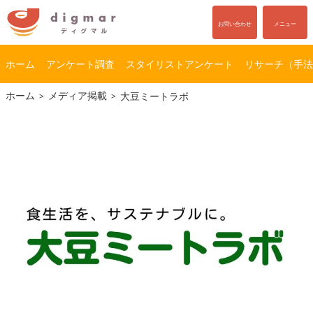
お問い合わせ
メニュー
ホーム
アンケート調査
スタイリストアンケート
リサーチ（手法
コ
ナ
ホーム
メディア掲載
大豆ミートラボ
ン
ビ
テ
ゲ
ン
ー
ツ
シ
へ
ョ
ス
ン
キ
に
ッ
移
プ
動