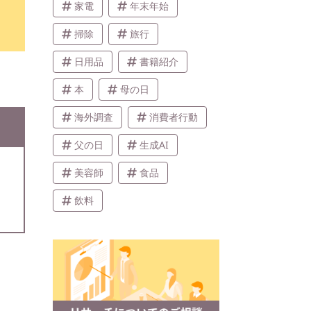
家電
年末年始
掃除
旅行
日用品
書籍紹介
本
母の日
海外調査
消費者行動
父の日
生成AI
美容師
食品
飲料