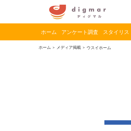
ホーム
アンケート調査
スタイリス
コ
ナ
ホーム
メディア掲載
ウスイホーム
ン
ビ
テ
ゲ
ン
ー
ツ
シ
へ
ョ
ス
ン
キ
に
ッ
移
プ
動