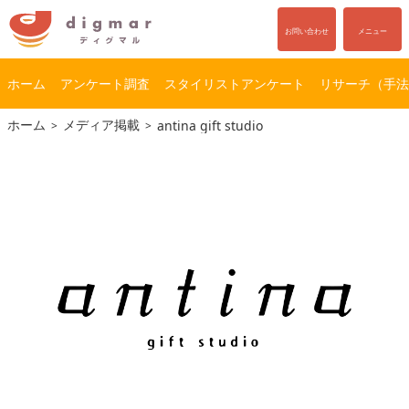
お問い合わせ
メニュー
ホーム
アンケート調査
スタイリストアンケート
リサーチ（手法
コ
ナ
ホーム
メディア掲載
antina gift studio
ン
ビ
テ
ゲ
ン
ー
ツ
シ
へ
ョ
ス
ン
キ
に
ッ
移
プ
動