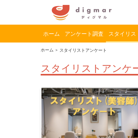
ホーム
アンケート調査
スタイリス
コ
ナ
ホーム
スタイリストアンケート
ン
ビ
テ
ゲ
スタイリストアンケ
ン
ー
ツ
シ
へ
ョ
ス
ン
キ
に
ッ
移
プ
動