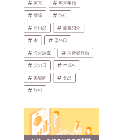
家電
年末年始
掃除
旅行
日用品
書籍紹介
本
母の日
海外調査
消費者行動
父の日
生成AI
美容師
食品
飲料