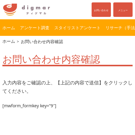
お問い合わせ
メニュー
ホーム
アンケート調査
スタイリストアンケート
リサーチ（手法
コ
ナ
ホーム
お問い合わせ内容確認
ン
ビ
テ
ゲ
お問い合わせ内容確認
ン
ー
ツ
シ
へ
ョ
ス
ン
キ
に
入力内容をご確認の上、【上記の内容で送信】をクリックし
ッ
移
てください。
プ
動
[mwform_formkey key=”9″]