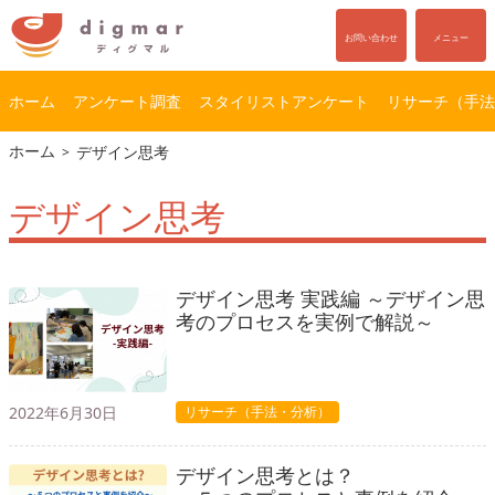
お問い合わせ
メニュー
ホーム
アンケート調査
スタイリストアンケート
リサーチ（手法
コ
ナ
ホーム
デザイン思考
ン
ビ
テ
ゲ
デザイン思考
ン
ー
ツ
シ
へ
ョ
ス
ン
デザイン思考 実践編 ～デザイン思
キ
に
考のプロセスを実例で解説～
ッ
移
プ
動
2022年6月30日
リサーチ（手法・分析）
デザイン思考とは？