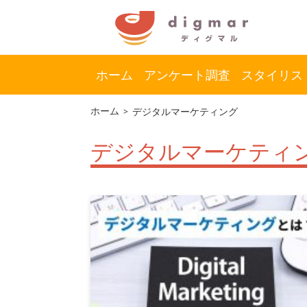
ホーム
アンケート調査
スタイリス
コ
ナ
ホーム
デジタルマーケティング
ン
ビ
テ
ゲ
デジタルマーケティ
ン
ー
ツ
シ
へ
ョ
ス
ン
キ
に
ッ
移
プ
動