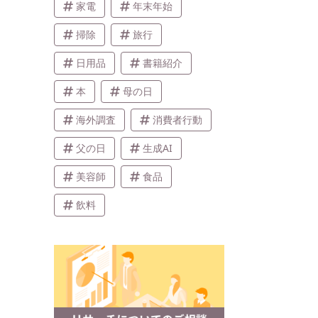
家電
年末年始
掃除
旅行
日用品
書籍紹介
本
母の日
海外調査
消費者行動
父の日
生成AI
美容師
食品
飲料