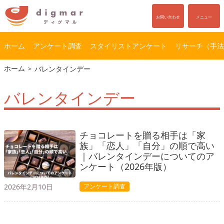
お問い合わせ
メニュー
ホーム
アンケート調査
スタイリストアンケート
リサーチ（手法
コ
ナ
ホーム
バレンタインデー
ン
ビ
テ
ゲ
バレンタインデー
ン
ー
ツ
シ
へ
ョ
ス
ン
チョコレートを贈る相手は「家
キ
に
族」「恋人」「自分」の順で高い
ッ
移
｜バレンタインデーについてのア
プ
動
ンケート（2026年版）
2026年2月10日
アンケート調査