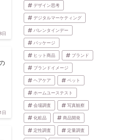
デザイン思考
デジタルマーケティング
バレンタインデー
8日
パッケージ
ヒット商品
ブランド
の
ブランドイメージ
ヘアケア
ペット
ホームユーステスト
会場調査
写真観察
1日
化粧品
商品開発
定性調査
定量調査