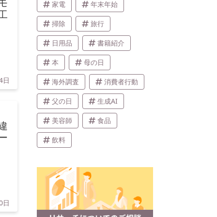
モ
家電
年末年始
工
掃除
旅行
日用品
書籍紹介
本
母の日
24日
海外調査
消費者行動
父の日
生成AI
美容師
食品
違
ー
飲料
10日