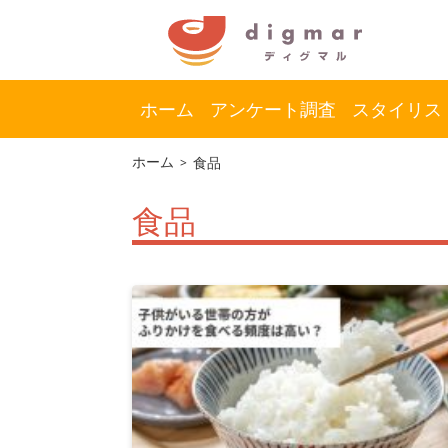
ホーム
アンケート調査
スタイリス
コ
ナ
ホーム
食品
ン
ビ
テ
ゲ
食品
ン
ー
ツ
シ
へ
ョ
ス
ン
キ
に
ッ
移
プ
動