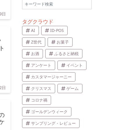
29日
タグクラウド
AI
ID-POS
？
Z世代
お菓子
ト
お酒
ふるさと納税
アンケート
イベント
カスタマージャーニー
22日
クリスマス
ゲーム
コロナ禍
ゴールデンウィーク
の
ケ
サンプリング・レビュー