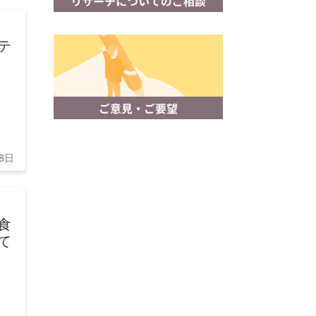
テ
18日
食
て