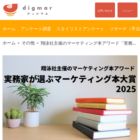
お問い合わせ
メニュー
ホーム
アンケート調査
スタイリストアンケート
リサーチ（手法
コ
ナ
ホーム
その他
翔泳社主催のマーケティング本アワード「実務家が選ぶマーケティング本大賞2025」の受賞作品をご紹介
ン
ビ
テ
ゲ
ン
ー
ツ
シ
へ
ョ
ス
ン
キ
に
ッ
移
プ
動