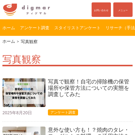
お問い合わせ
メニュー
ホーム
アンケート調査
スタイリストアンケート
リサーチ（手法
コ
ナ
ホーム
写真観察
ン
ビ
テ
ゲ
写真観察
ン
ー
ツ
シ
へ
ョ
ス
ン
写真で観察！自宅の掃除機の保管
キ
に
場所や保管方法についての実態を
ッ
移
調査してみた
プ
動
2025年8月20日
アンケート調査
意外な使い方も！？焼肉のタレ・