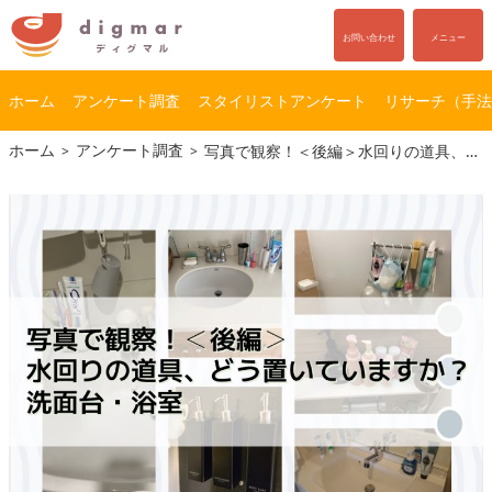
お問い合わせ
メニュー
ホーム
アンケート調査
スタイリストアンケート
リサーチ（手法
コ
ナ
ホーム
アンケート調査
写真で観察！＜後編＞水回りの道具、どう置いていますか？洗面台・浴室編
ン
ビ
テ
ゲ
ン
ー
ツ
シ
へ
ョ
ス
ン
キ
に
ッ
移
プ
動