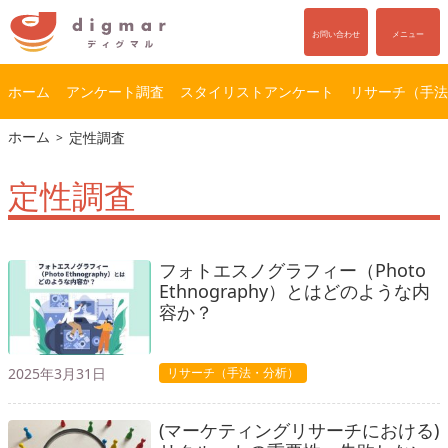
お問い合わせ
メニュー
ホーム
アンケート調査
スタイリストアンケート
リサーチ（手法
コ
ナ
ホーム
定性調査
ン
ビ
テ
ゲ
定性調査
ン
ー
ツ
シ
へ
ョ
ス
ン
フォトエスノグラフィー（Photo
キ
に
Ethnography）とはどのような内
ッ
移
容か？
プ
動
2025年3月31日
リサーチ（手法・分析）
(マーケティングリサーチにおける)