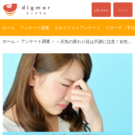
お問い合わせ
メニュー
ホーム
アンケート調査
スタイリストアンケート
リサーチ（手法
コ
ナ
ホーム
アンケート調査
～天気の変わり目は不調に注意！女性の約50％が気象病を経験～
ン
ビ
テ
ゲ
ン
ー
ツ
シ
へ
ョ
ス
ン
キ
に
ッ
移
プ
動