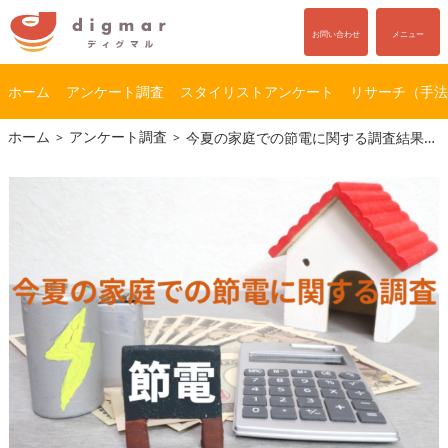
お問い合わせ
メニュー
ホーム
アンケート調査
スタイリストアンケート
リサーチ（手法
コ
ナ
ホーム
アンケート調査
今夏の家庭での節電に関する調査結果報告書
ン
ビ
テ
ゲ
ン
ー
ツ
シ
へ
ョ
ス
ン
キ
に
ッ
移
プ
動