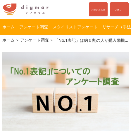
お問い合わせ
メニュー
ホーム
アンケート調査
スタイリストアンケート
リサーチ（手法
コ
ナ
ホーム
アンケート調査
「No.1表記」は約５割の人が購入動機になると回答！
ン
ビ
テ
ゲ
ン
ー
ツ
シ
へ
ョ
ス
ン
キ
に
ッ
移
プ
動