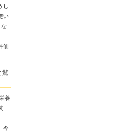
うし
使い
うな
評価
と驚
栄養
技
。今