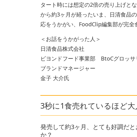
タート時には想定の2倍の売り上げとな
から約3ヶ月が経ったいま、日清食品の
応をうかがい、FoodClip編集部が
＜お話をうかがった人＞
日清食品株式会社
ビヨンドフード事業部 BtoCグロッ
ブランドマネージャー
金子 大介氏
3秒に1食売れているほど大
発売して約3ヶ月、とても好調だ
か？