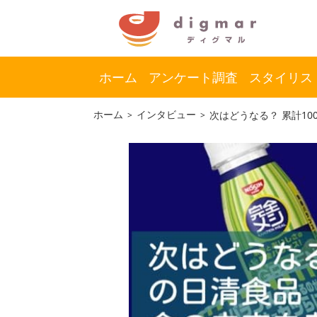
ホーム
アンケート調査
スタイリス
コ
ナ
ホーム
インタビュー
次はどうなる？ 累計1
ン
ビ
テ
ゲ
ン
ー
ツ
シ
へ
ョ
ス
ン
キ
に
ッ
移
プ
動