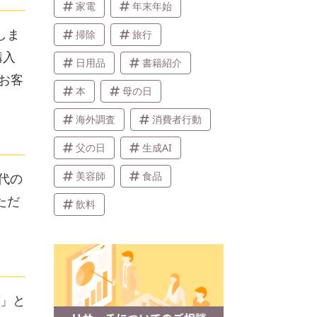
家電
年末年始
しま
掃除
旅行
購入
日用品
書籍紹介
お客
本
母の日
海外調査
消費者行動
父の日
生成AI
美容師
食品
代の
ただ
飲料
ば」と