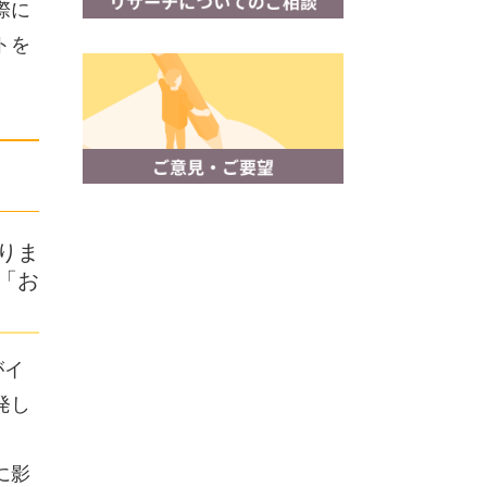
際に
トを
りま
「お
がイ
発し
に影