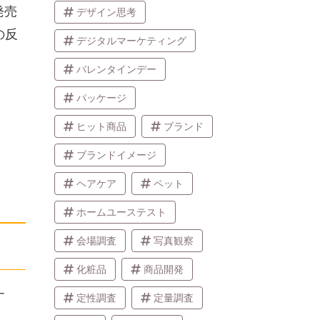
発売
デザイン思考
の反
デジタルマーケティング
バレンタインデー
パッケージ
ヒット商品
ブランド
ブランドイメージ
ヘアケア
ペット
ホームユーステスト
会場調査
写真観察
化粧品
商品開発
す
定性調査
定量調査