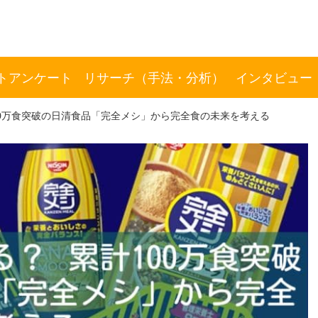
トアンケート
リサーチ（手法・分析）
インタビュー
00万食突破の日清食品「完全メシ」から完全食の未来を考える