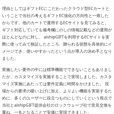
理由としてはギフトECにこだわったクラウド型ECカートと
いうことで当社の考えるギフトEC強化の方向性と一致した
からです。他のカートで運用するECサイトを見てみると、
ギフト対応していても備考欄にのしの情報記載などの運用が
ほとんどなのに対し、 aishipGIFTを利用するECサイトを実
際に使ってみて検証したところ、贈られる状態を具体的にイ
メージでき、使いやすかったという点が導入の決め手となり
ました。
実施したい要件の中には標準機能でできないこともありまし
たが、カスタマイズを実施することで実現しました。カスタ
マイズ実施にあたっては要件定義に時間をかけました。 現
場からの要求の吸い上げに加え、よりよい機能を実装するた
めに、多くのユーザーに役立つものにしていくという視点で
当社とaishipGIFT提供会社のロックウェーブ社で意見交換を
重ね、一丸となることで安価に実現できました。