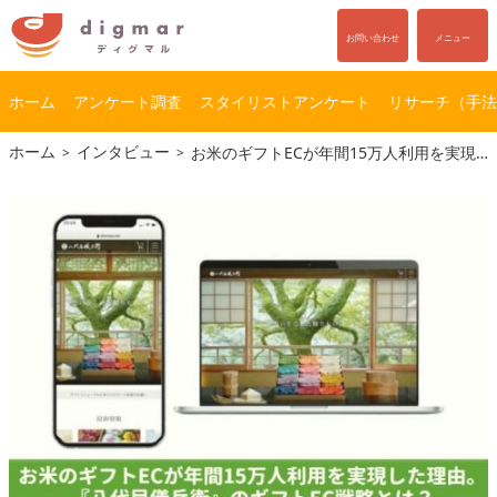
お問い合わせ
メニュー
ホーム
アンケート調査
スタイリストアンケート
リサーチ（手法
コ
ナ
ホーム
インタビュー
お米のギフトECが年間15万人利用を実現した理由。『八代目儀兵衛』のギフトEC戦略とは？
ン
ビ
テ
ゲ
ン
ー
ツ
シ
へ
ョ
ス
ン
キ
に
ッ
移
プ
動