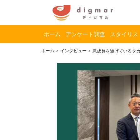
ホーム
アンケート調査
スタイリス
コ
ナ
ホーム
インタビュー
急成長を遂げているタカ
ン
ビ
テ
ゲ
ン
ー
ツ
シ
へ
ョ
ス
ン
キ
に
ッ
移
プ
動