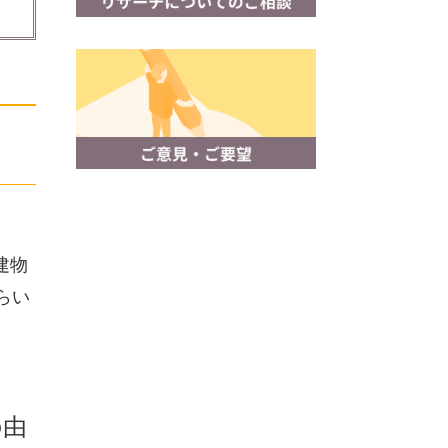
建物
らい
の由