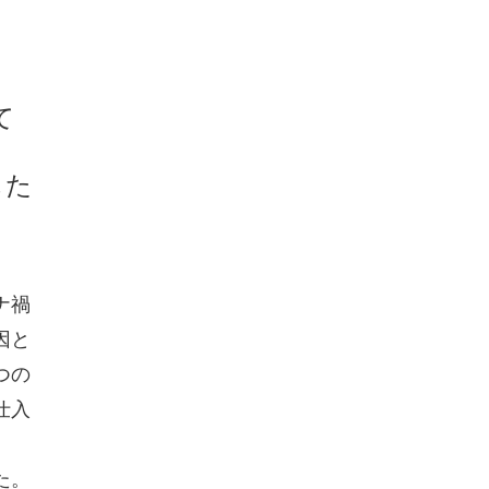
て
した
？
ナ禍
因と
つの
仕入
た。