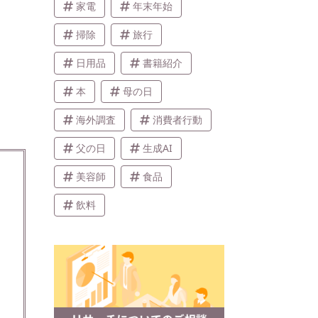
家電
年末年始
掃除
旅行
日用品
書籍紹介
本
母の日
海外調査
消費者行動
父の日
生成AI
美容師
食品
飲料