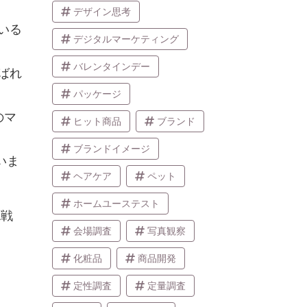
デザイン思考
いる
デジタルマーケティング
バレンタインデー
ばれ
パッケージ
のマ
ヒット商品
ブランド
ブランドイメージ
いま
ヘアケア
ペット
ホームユーステスト
R戦
会場調査
写真観察
化粧品
商品開発
定性調査
定量調査