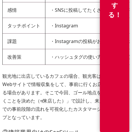
す
感情
・SNSに投稿してたくさんのいいねが
る！
タッチポイント
・Instagram
課題
・Instagramの投稿がおすすめに表
改善策
・ハッシュタグの使い方を見直し、閲
観光地に出店しているカフェの場合、観光客はすでにSNSや
Webサイトで情報収集をして、事前に行くお店を決めてい
る場合があります。そこで今回、ゴール地点を「カフェに行
くことを決めた（≠来店した）」で設計し、来店を決めるま
での事前段階の流れを可視化したカスタマージャーニーマッ
プとなっています。