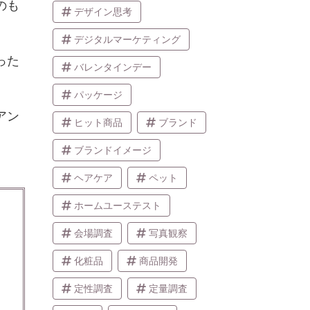
のも
デザイン思考
デジタルマーケティング
った
バレンタインデー
パッケージ
アン
ヒット商品
ブランド
ブランドイメージ
ヘアケア
ペット
ホームユーステスト
会場調査
写真観察
化粧品
商品開発
定性調査
定量調査