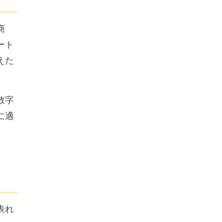
商
ート
えた
数字
に適
表れ