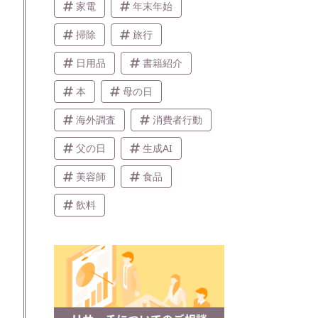
家電
年末年始
掃除
旅行
日用品
書籍紹介
本
母の日
海外調査
消費者行動
父の日
生成AI
美容師
食品
飲料