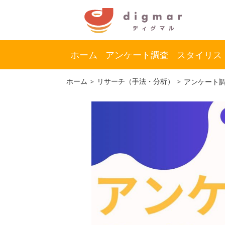
ホーム
アンケート調査
スタイリス
コ
ナ
ホーム
リサーチ（手法・分析）
アンケート
ン
ビ
テ
ゲ
ン
ー
ツ
シ
へ
ョ
ス
ン
キ
に
ッ
移
プ
動