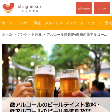
お問い合わせ
メニュー
ホーム
アンケート調査
スタイリストアンケート
リサーチ（手法
コ
ナ
ホーム
アンケート調査
アルコール度数3%未満の微アルコールのビールテイスト飲料・低アルコールのビール系飲料及びその飲用シーンに関する実態調査
ン
ビ
テ
ゲ
ン
ー
ツ
シ
へ
ョ
ス
ン
キ
に
ッ
移
プ
動