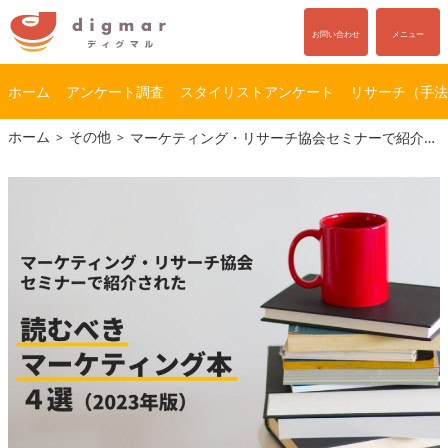
お問い合わせ
メニュー
ホーム
アンケート調査
スタイリストアンケート
リサーチ（手法
コ
ナ
ホーム
その他
マーケティング・リサーチ協会セミナーで紹介された「読むべきマーケティングの本」４冊をご紹介（2023年版）
ン
ビ
テ
ゲ
ン
ー
ツ
シ
へ
ョ
ス
ン
キ
に
ッ
移
プ
動