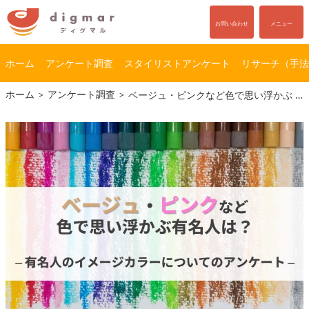
お問い合わせ
メニュー
ホーム
アンケート調査
スタイリストアンケート
リサーチ（手法
コ
ナ
ホーム
アンケート調査
ベージュ・ピンクなど色で思い浮かぶ 有名人は？｜有名人のイメージカラーについてのアンケート
ン
ビ
テ
ゲ
ン
ー
ツ
シ
へ
ョ
ス
ン
キ
に
ッ
移
プ
動