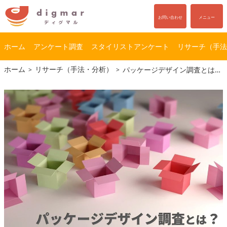
お問い合わせ
メニュー
ホーム
アンケート調査
スタイリストアンケート
リサーチ（手法
コ
ナ
ホーム
リサーチ（手法・分析）
パッケージデザイン調査とは？目的や手法を解説
ン
ビ
テ
ゲ
ン
ー
ツ
シ
へ
ョ
ス
ン
キ
に
ッ
移
プ
動