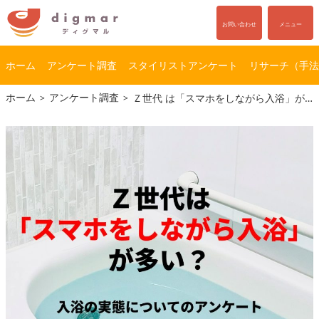
お問い合わせ
メニュー
ホーム
アンケート調査
スタイリストアンケート
リサーチ（手法
コ
ナ
ホーム
アンケート調査
Ｚ世代 は「スマホをしながら入浴」が多い？｜入浴の実態についてのアンケート
ン
ビ
テ
ゲ
ン
ー
ツ
シ
へ
ョ
ス
ン
キ
に
ッ
移
プ
動