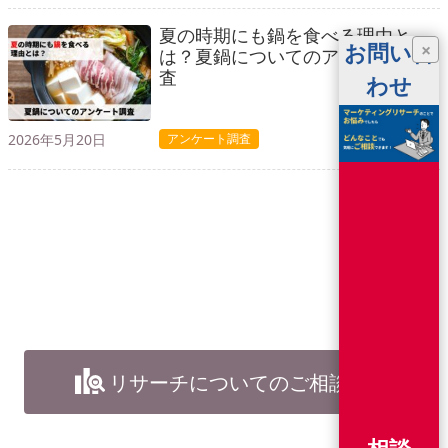
夏の時期にも鍋を食べる理由と
お問い合
×
は？夏鍋についてのアンケート調
査
わせ
2026年5月20日
アンケート調査
リサーチについてのご相談