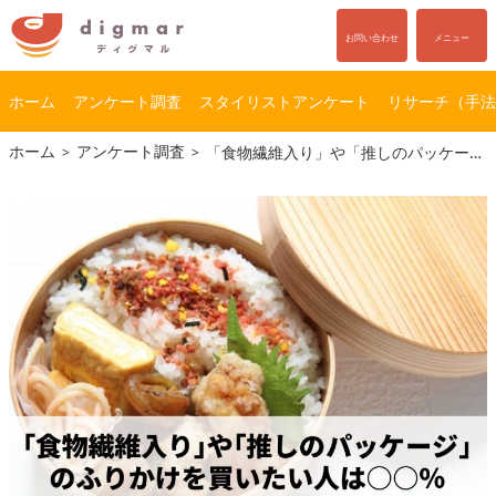
お問い合わせ
メニュー
ホーム
アンケート調査
スタイリストアンケート
リサーチ（手法
コ
ナ
ホーム
アンケート調査
「食物繊維入り」や「推しのパッケージ」のふりかけを買いたい人は○○％｜ふりかけについてのアンケート
ン
ビ
テ
ゲ
ン
ー
ツ
シ
へ
ョ
ス
ン
キ
に
ッ
移
プ
動