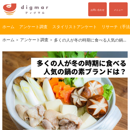
お問い合わせ
メニュー
ホーム
アンケート調査
スタイリストアンケート
リサーチ（手法
コ
ナ
ホーム
アンケート調査
多くの人が冬の時期に食べる人気の鍋の素ブランドは？｜鍋料理の実態調査
ン
ビ
テ
ゲ
ン
ー
ツ
シ
へ
ョ
ス
ン
キ
に
ッ
移
プ
動