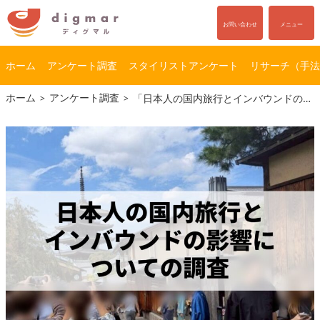
お問い合わせ
メニュー
ホーム
アンケート調査
スタイリストアンケート
リサーチ（手法
コ
ナ
ホーム
アンケート調査
「日本人の国内旅行とインバウンドの影響」についての調査
ン
ビ
テ
ゲ
ン
ー
ツ
シ
へ
ョ
ス
ン
キ
に
ッ
移
プ
動