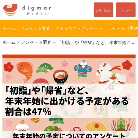
お問い合わせ
メニュー
ホーム
アンケート調査
スタイリストアンケート
リサーチ（手法
コ
ナ
ホーム
アンケート調査
「初詣」や「帰省」など、年末年始に出かける予定がある割合は47％｜年末年始の予定についてのアンケート（2025年）
ン
ビ
テ
ゲ
ン
ー
ツ
シ
へ
ョ
ス
ン
キ
に
ッ
移
プ
動