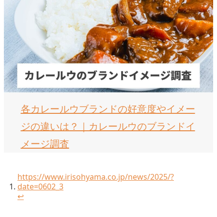
各カレールウブランドの好意度やイメー
ジの違いは？｜カレールウのブランドイ
メージ調査
https://www.irisohyama.co.jp/news/2025/?
date=0602_3
↩︎