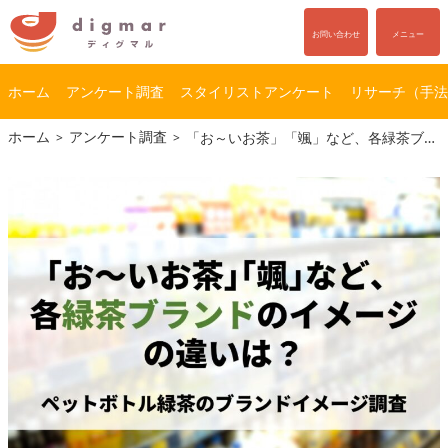
お問い合わせ
メニュー
ホーム
アンケート調査
スタイリストアンケート
リサーチ（手法
コ
ナ
ホーム
アンケート調査
「お～いお茶」「颯」など、各緑茶ブランドのイメージの違いは？｜ペットボトル緑茶のブランドイメージ調査
ン
ビ
テ
ゲ
ン
ー
ツ
シ
へ
ョ
ス
ン
キ
に
ッ
移
プ
動