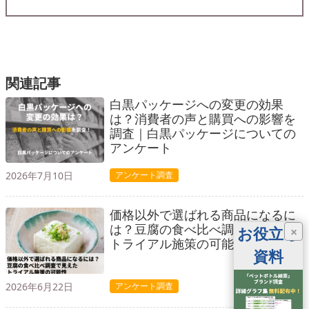
関連記事
白黒パッケージへの変更の効果
は？消費者の声と購買への影響を
調査｜白黒パッケージについての
アンケート
2026年7月10日
アンケート調査
価格以外で選ばれる商品になるに
は？豆腐の食べ比べ調査で見えた
お役立ち
×
トライアル施策の可能性
資料
2026年6月22日
アンケート調査