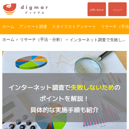
お問い合わせ
メニュー
ホーム
アンケート調査
スタイリストアンケート
リサーチ（手法
コ
ナ
ホーム
リサーチ（手法・分析）
インターネット調査で失敗しないためのポイントを解説！具体的な実施手順も紹介
ン
ビ
テ
ゲ
ン
ー
ツ
シ
へ
ョ
ス
ン
キ
に
ッ
移
プ
動