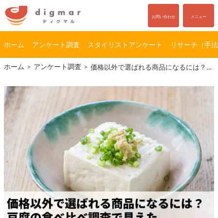
お問い合わせ
メニュー
ホーム
アンケート調査
スタイリストアンケート
リサーチ（手法
コ
ナ
ホーム
アンケート調査
価格以外で選ばれる商品になるには？豆腐の食べ比べ調査で見えたトライアル施策の可能性
ン
ビ
テ
ゲ
ン
ー
ツ
シ
へ
ョ
ス
ン
キ
に
ッ
移
プ
動