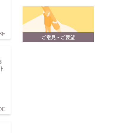
28日
薬
ト
20日