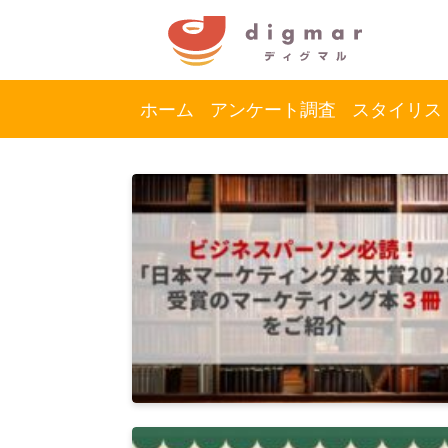
ホーム
アンケート調査
スタイリス
コ
ナ
ン
ビ
テ
ゲ
ン
ー
ツ
シ
へ
ョ
ス
ン
キ
に
ッ
移
プ
動