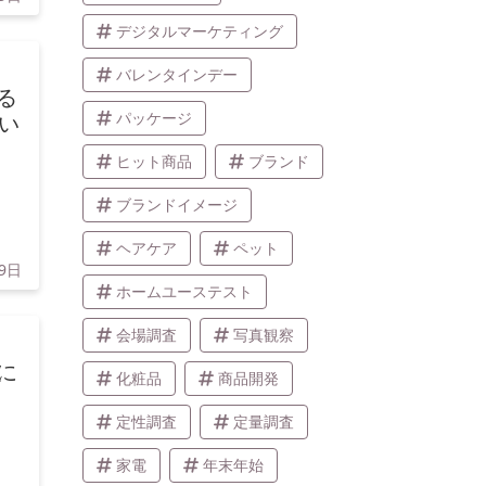
デジタルマーケティング
バレンタインデー
る
パッケージ
い
ヒット商品
ブランド
ブランドイメージ
ヘアケア
ペット
19日
ホームユーステスト
会場調査
写真観察
に
化粧品
商品開発
定性調査
定量調査
家電
年末年始