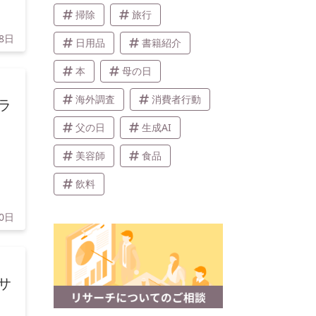
掃除
旅行
18日
日用品
書籍紹介
本
母の日
海外調査
消費者行動
ラ
父の日
生成AI
美容師
食品
飲料
10日
サ