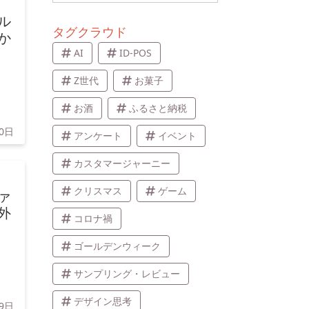
ル
タグクラウド
か
AI
ID-POS
Z世代
お菓子
お酒
ふるさと納税
20日
アンケート
イベント
カスタマージャーニー
クリスマス
ゲーム
ァ
外
コロナ禍
ゴールデンウィーク
サンプリング・レビュー
デザイン思考
9日