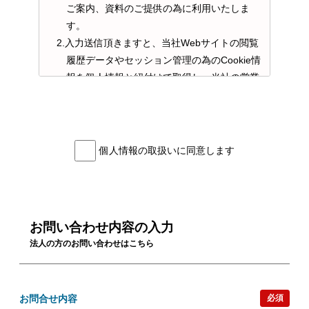
ご案内、資料のご提供の為に利用いたしま
す。
2.入力送信頂きますと、当社Webサイトの閲覧
履歴データやセッション管理の為のCookie情
報を個人情報と紐付けて取得し、当社の営業
活動及びサービスの提供のため利用させて頂
くことがあります。
2. 個人情報の提供・委託
当社は、次の場合を除き、お客様の個人情報を
個人情報の取扱いに同意します
同意なしに第三者に提供および委託しませ
ん。
1.法令に基づく場合
2.人の生命、身体又は財産の保護のために必要
お問い合わせ内容の入力
がある場合であって、本人の同意を得ること
法人の方のお問い合わせはこちら
が困難であるとき
3.公衆衛生の向上又は児童の健全な育成の維持
のために特に必要がある場合であって、本人
お問合せ内容
必須
の同意を得ることが困難であるとき