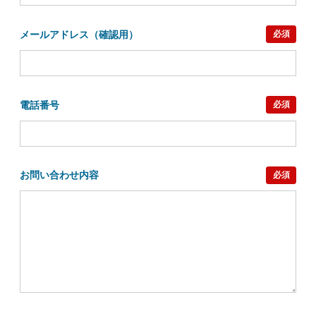
供いただけない場合は、お問い合わせに回答が
できない場合があります。
メールアドレス（確認用）
必須
5. 個人情報保護管理者
データサポート部 部長（ 個人情報保護管理者
）
お問い合わせURL：
電話番号
必須
https://www.mrs.co.jp/form_personal/
6. 個人情報取扱事業者名
株式会社マーケティング･リサーチ･サービス
東京都豊島区南大塚二丁目４５番地８号
お問い合わせ内容
必須
代表取締役社長 岩川 恵理子
※当社の個人情報保護方針および個人情報の取扱
いについては、下記リンクを参照してくださ
い。
個人情報保護方針
（
https://www.mrs.co.jp/policy/
）