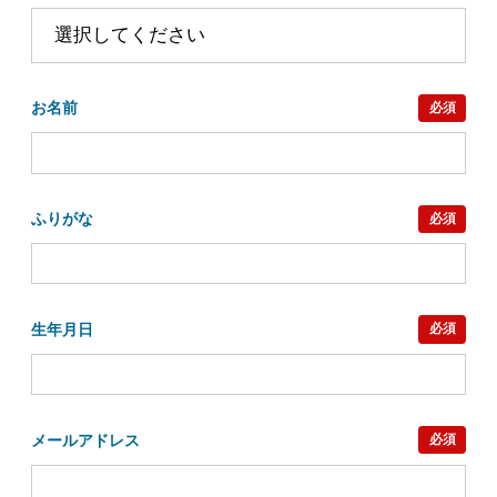
4.国の機関もしくは、地方公共団体又はその委
託を受けた者が法令の定める事務を遂行する
ことに対して協力する必要がある場合であっ
て、本人の同意を得ることによって当該事務
お名前
必須
の遂行に支障を及ぼすおそれがあるとき
3. 個人情報の開示などのご請求について
個人情報に関して利用目的の通知、開示（「第
三者提供に係る記録」「第三者提供を受ける際
ふりがな
必須
の記録」の開示を含む）、訂正等（内容の訂
正、追加または削除）、利用停止等（利用の停
止、消去および第三者への提供の停止）を希望
する場合は、合理的な範囲で対応します。お手
生年月日
必須
続きの詳細については、当社ホームページ
（
https://www.mrs.co.jp/policy/
）「個人情報の
取扱について : ２．個人情報の開示等の請求に
ついて 」をご参照ください。
メールアドレス
必須
4. 個人情報を与えることの任意性について
個人情報の提供は任意ですが、個人情報をご提