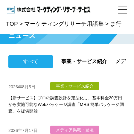
TOP
>
マーケティングリサーチ用語集
>
ま行
ニュース
すべて
事業・サービス紹介
メディ
事業・サービス紹介
2026年8月5日
【新サービス】プロの調査設計を定型化し、基本料金20万円
から実施可能なWebパッケージ調査「MRS 簡単パッケージ調
査」を提供開始
メディア掲載・登壇
2026年7月17日